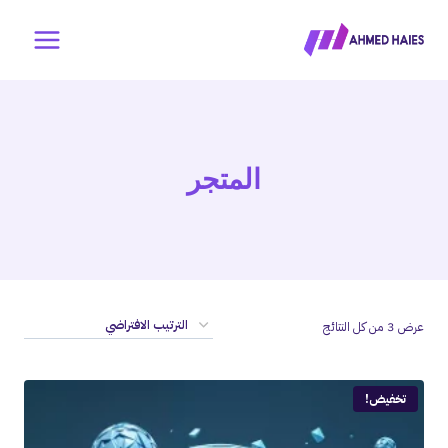
المتجر
عرض ⁦3⁩ من كل النتائج
تخفيض!