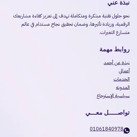
نبذة عني
نحو حلول تقنية مبتكرة ومتكاملة تهدف إلى تعزيز كفاءة مشاريعك
الرقمية، وزيادة تأثيرها، وضمان تحقيق نجاح مستدام في عالم
متسارع التغيرات.
روابط مهمة
نبذة عن أحمد
أعمالي
الخدمات
المدونه
سياسية الإسترجاع
تواصـــــل معـــي
01061840978