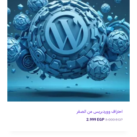
احتراف ووردبريس من الصفر
2.999
EGP
3.000
EGP